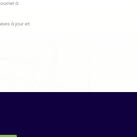
urriel à
ses à jour et