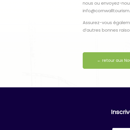
nous ou envoyez-nous
info@cornwalltourism
Assurez-vous égaleme
d’autres bonnes raison
← retour aux No
Inscri