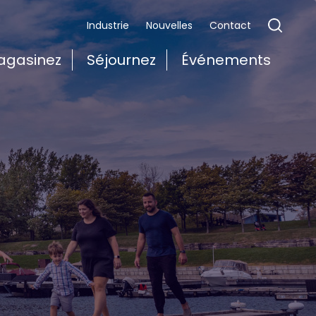
Industrie
Nouvelles
Contact
agasinez
Séjournez
Événements