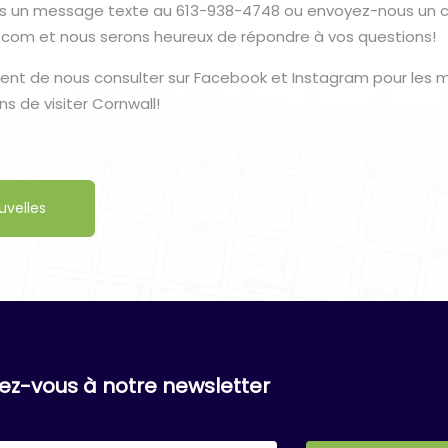
 un message texte au 613-938-4748 ou envoyez-nous un co
.com et nous serons heureux de répondre à vos questions!
nt de nous consulter sur Facebook et Instagram pour les mi
s de visiter Cornwall!
uvelles
vez-vous à notre newsletter