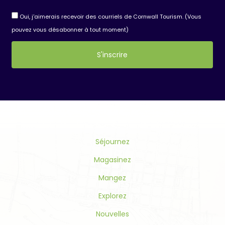
Oui, j'aimerais recevoir des courriels de Cornwall Tourism. (Vous
pouvez vous désabonner à tout moment)
Constant
Contact
Use.
Please
leave
this
Séjournez
field
blank.
Magasinez
Mangez
Explorez
Nouvelles