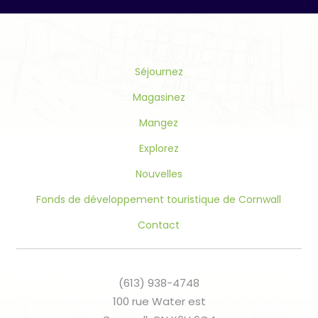
Use.
Please
leave
this
Séjournez
field
blank.
Magasinez
Mangez
Explorez
Nouvelles
Fonds de développement touristique de Cornwall
Contact
(613) 938-4748
100 rue Water est