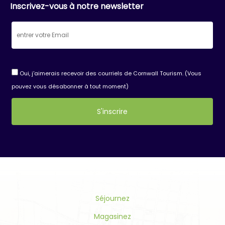
Inscrivez-vous à notre newsletter
Oui, j'aimerais recevoir des courriels de Cornwall Tourism. (Vous
pouvez vous désabonner à tout moment)
Constant
Contact
Use.
Please
leave
this
Séjournez
field
blank.
Magasinez