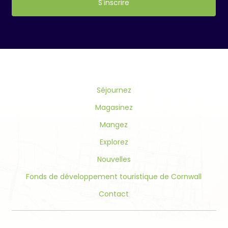
Constant
Contact
Use.
Please
leave
this
field
Séjournez
blank.
Magasinez
Mangez
Explorez
Nouvelles
Fonds de développement touristique de Cornwall
Contact