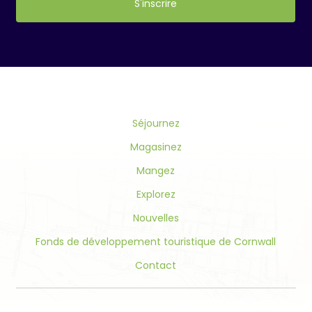
Constant
Contact
Use.
Please
leave
this
field
Séjournez
blank.
Magasinez
Mangez
Explorez
Nouvelles
Fonds de développement touristique de Cornwall
Contact