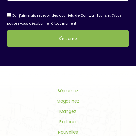
Oui, j'aimerais recevoir des courriels de Cornwall Tourism. (Vous
pouvez vous désabonner à tout moment)
Constant
Contact
Use.
Please
leave
this
field
Séjournez
blank.
Magasinez
Mangez
Explorez
Nouvelles