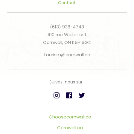
Contact
(613) 938-4748
100 rue Water est
Cornwall, ON K6H 6G4
tourism@cornwall.ca
Suivez-nous sur :
Choosecornwall.ca
Cornwall.ca