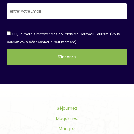
Oui, j'aimerais recevoir des courriels de Cornwall Tourism. (Vous
pouvez vous désabonner à tout moment)
Constant
Contact
Use.
Please
leave
this
field
Séjournez
blank.
Magasinez
Mangez