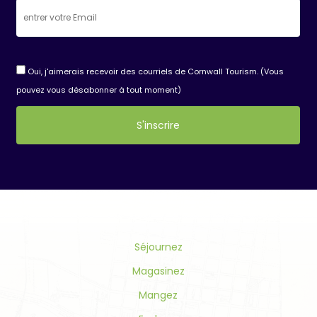
Oui, j'aimerais recevoir des courriels de Cornwall Tourism. (Vous
pouvez vous désabonner à tout moment)
Constant
Contact
Use.
Please
leave
this
field
Séjournez
blank.
Magasinez
Mangez