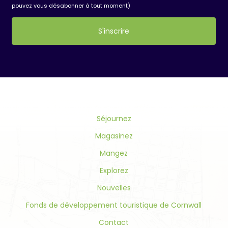
pouvez vous désabonner à tout moment)
Constant
Contact
Use.
Please
leave
this
field
Séjournez
blank.
Magasinez
Mangez
Explorez
Nouvelles
Fonds de développement touristique de Cornwall
Contact