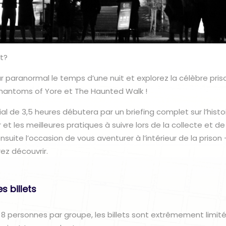
ut?
paranormal le temps d’une nuit et explorez la célèbre pris
Phantoms of Yore et The Haunted Walk !
 de 3,5 heures débutera par un briefing complet sur l’histoi
r et les meilleures pratiques à suivre lors de la collecte et de
suite l’occasion de vous aventurer à l’intérieur de la prison 
ez découvrir.
s billets
 personnes par groupe, les billets sont extrêmement limité