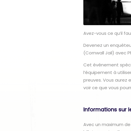
Avez-vous ce qu’il fa
Devenez un enquêteur 
(Cornwall Jail) avec 
Cet événement spécial
l’équipement à utilise
preuves. Vous aurez en
voir ce que vous pourr
Informations sur le
Avec un maximum de 8