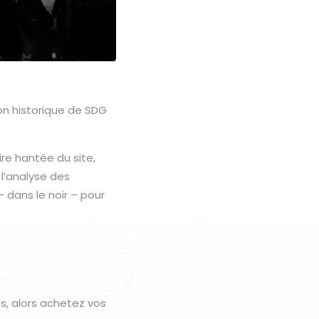
on historique de SDG
re hantée du site,
 l’analyse des
– dans le noir – pour
s, alors achetez vos