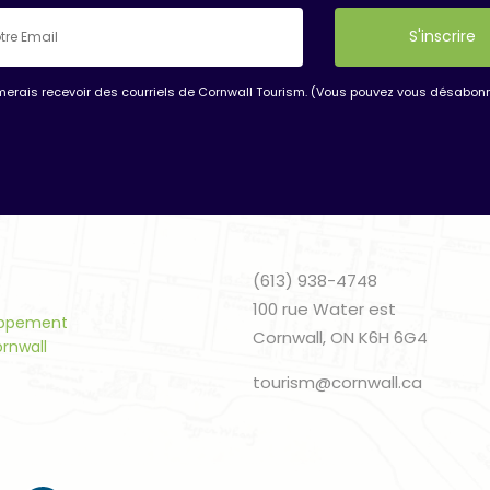
imerais recevoir des courriels de Cornwall Tourism. (Vous pouvez vous désabonn
nt
t
(613) 938-4748
100 rue Water est
oppement
Cornwall, ON K6H 6G4
ornwall
tourism@cornwall.ca