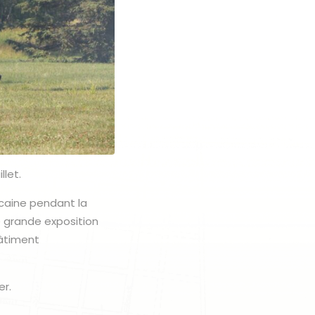
llet.
caine pendant la
e grande exposition
bâtiment
er.