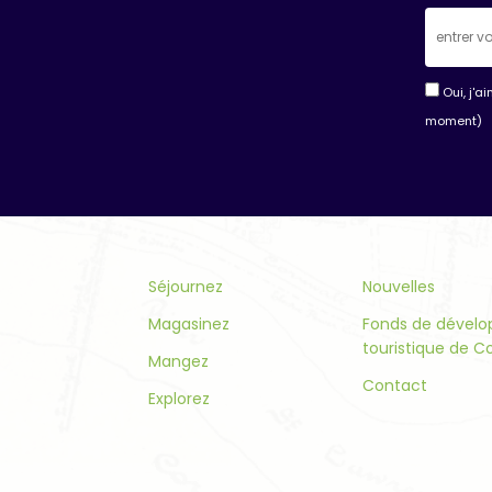
Oui, j'a
moment)
Consta
Contac
Use.
Please
leave
this
Séjournez
Nouvelles
field
Magasinez
Fonds de dével
blank.
touristique de C
Mangez
Contact
Explorez