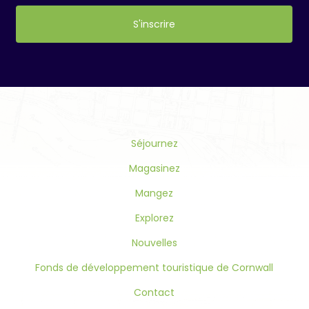
Constant
Contact
Use.
Please
leave
this
Séjournez
field
blank.
Magasinez
Mangez
Explorez
Nouvelles
Fonds de développement touristique de Cornwall
Contact