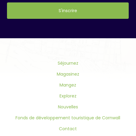
Constant
Contact
Use.
Please
leave
this
Séjournez
field
blank.
Magasinez
Mangez
Explorez
Nouvelles
Fonds de développement touristique de Cornwall
Contact