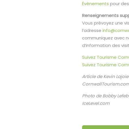
Évènements
pour des 
Renseignements sup
Vous prévoyez une vis
l’adresse
info@cornwa
communiquez avec no
d’information des visi
Suivez Tourisme Corn
Suivez Tourisme Cornw
Article de Kevin Lajoi
CornwallTourism.co
Photo de Bobby Lefeb
IceLevel.com