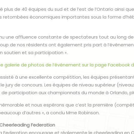
é plus de 40 équipes du sud et de l’est de l’Ontario ainsi qu
s retombées économiques importantes sous la forme d’hé
nu une affluence constante de spectateurs tout au long de 
up de nos résidents ont également pris part à l’événement
soutien et sa participation ».
 une galerie de photos de l’événement sur la page Facebook 
ssisté à une excellente compétition, les équipes présentant
le jury de concours. Les équipes de niveau supérieur (niveau
 de participation aux championnats du monde à Orlando, plu
 mémorable et nous espérons que c’est la première (compét
beaucoup d’autres », a conclu Mme Robinson.
 Cheerleading Federation
ng Federation encourage et réglemente le cheerleading en 