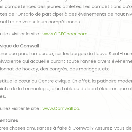
 les compétences des jeunes athlètes. Les compétitions qu’o
tes de l’Ontario de participer à des événements de haut ni
 mettre en valeur leurs compétences.
illez visiter le site :
www.OCFCheer.com
.
ivique de Cornwall
toresque parc Lamoureux, sur les berges du fleuve Saint-Laure
polyvalente qui accueille durant toute l’année divers événe
onnat de hockey, des congrès, des mariages, etc.
stitue le cœur du Centre civique. En effet, la patinoire mod
ointe de la technologie, d’un tableau de bord électronique et
es.
illez visiter le site :
www.Cornwall.ca
.
entaires
tres choses amusantes à faire à Cornwall? Assurez-vous de