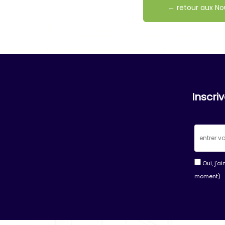
← retour aux No
Inscri
Oui, j'a
moment)
Consta
Contac
Use.