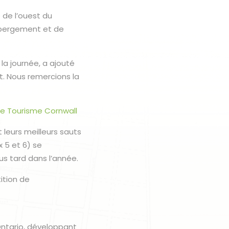
e de l’ouest du
bergement et de
la journée, a ajouté
. Nous remercions la
de Tourisme Cornwall
 leurs meilleurs sauts
x 5 et 6) se
s tard dans l’année.
ition de
Ontario, développant