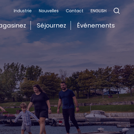
ENGLISH
Industrie
Nouvelles
Contact
agasinez
Séjournez
Événements