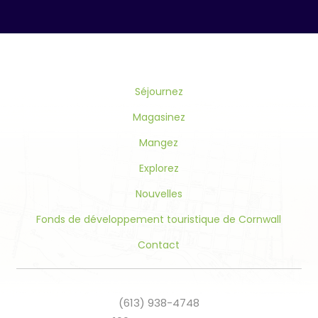
Contact
Use.
Please
leave
this
Séjournez
field
blank.
Magasinez
Mangez
Explorez
Nouvelles
Fonds de développement touristique de Cornwall
Contact
(613) 938-4748