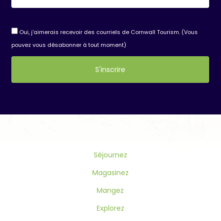
Oui, j'aimerais recevoir des courriels de Cornwall Tourism. (Vous
pouvez vous désabonner à tout moment)
Constant
Contact
Use.
Please
leave
this
Séjournez
field
blank.
Magasinez
Mangez
Explorez