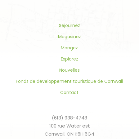
Please
leave
this
Séjournez
field
blank.
Magasinez
Mangez
Explorez
Nouvelles
Fonds de développement touristique de Cornwall
Contact
(613) 938-4748
100 rue Water est
Cornwall, ON K6H 6G4