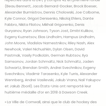
(Beau Bennett, Jacob Bernard-Docker, Brock Boeser,
Alexander Burmistrov, Dennis Cholowski, Joe Colborne,
Kyle Connor, Grigori Denisenko, Nikolaj Ehlers, Dante
Fabbro, Nikita Filatov, Mikhail Grigorenko, Denis
Guryanov, Ryan Johnson, Tyson Jost, Dmitri Kulikov,
Evgeny Kuznetsov, Elias Lindholm, Hampus Lindholm,
John Moore, Vladislav Namestnikov, Riley Nash, Alex
Newhook, Valeri Nichushkin, Dylan Olsen, David
Pastrnak, Vasily Podkolzin, German Rubtsov, Ilya
Samsonov, Jordan Schmaltz, Nick Schmaltz, Jaden
Schwartz, Brendan Smith, Andrei Svechnikov, Evgeny
Svechnikov, Vladimir Tarasenko, Kyle Turris, Alexander
Wennberg, Andrei Vasilevski, Jakub Vrana, Nail Yakupov
et Jakub Zboril). Les États-Unis ont remporté leur
huitième médaille d’or en 2018 à Dawson Creek.
« La Ville de Cornwall, ainsi que le club de hockey des