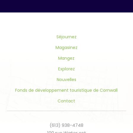
Contact
Use.
Please
leave
this
Séjournez
field
blank.
Magasinez
Mangez
Explorez
Nouvelles
Fonds de développement touristique de Cornwall
Contact
(613) 938-4748
100 rue Water est