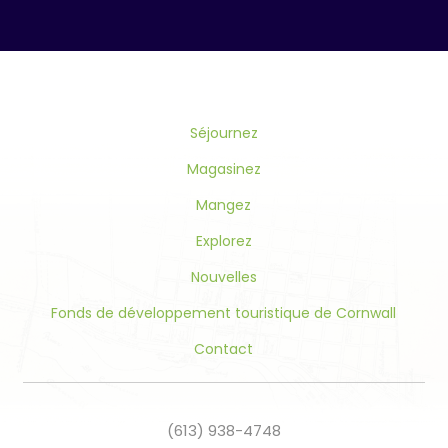
Contact
Use.
Please
leave
this
Séjournez
field
blank.
Magasinez
Mangez
Explorez
Nouvelles
Fonds de développement touristique de Cornwall
Contact
(613) 938-4748