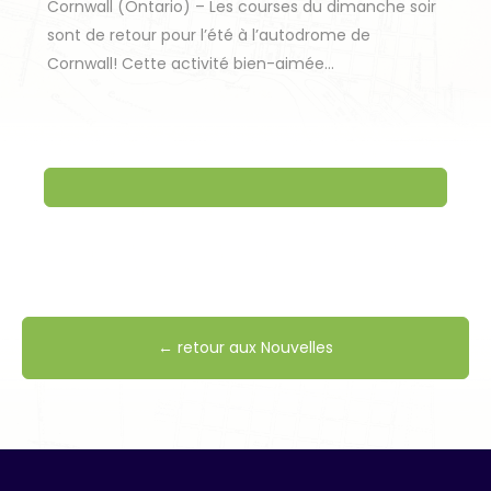
Cornwall (Ontario) – Les courses du dimanche soir
sont de retour pour l’été à l’autodrome de
Cornwall! Cette activité bien-aimée…
← retour aux Nouvelles