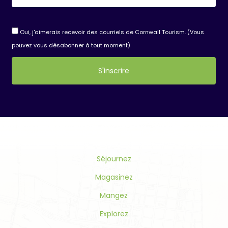
Oui, j'aimerais recevoir des courriels de Cornwall Tourism. (Vous
pouvez vous désabonner à tout moment)
Constant
Contact
Use.
Please
leave
this
Séjournez
field
blank.
Magasinez
Mangez
Explorez